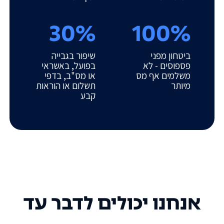
30%
100%
ביטחון מפני
שיפור בגבייה
פספוסים - לא
בפועל, באשראי
משלמים אף מס
או מס"ב, בדפי
מיותר
תשלום או הוראות
קבע
אנחנו יכולים לדבר עד