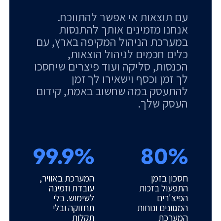
עם תוצאות אי אפשר להתווכח.
אנחנו מזמינים אותך להתנסות
במערכת הניהול המקיפה בארץ, עם
כלים חכמים לניהול הוצאות,
הכנסות, סליקה ועוד פיצרים שיחסכו
לך זמן וכסף וישאירו לך זמן
להתעסק במה שחשוב באמת, קידום
העסק שלך.
99.9%
80%
חסכון בזמן
המערכת באוויר,
התפעול בזכות
עובדת וזמינה
הפיצ'רים
לשימוש. בלי
המגוונים ונוחות
תחזוקה ובלי
המערכת
תקלות