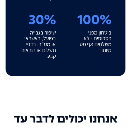
30%
100%
ביטחון מפני
שיפור בגבייה
פספוסים - לא
בפועל, באשראי
משלמים אף מס
או מס"ב, בדפי
מיותר
תשלום או הוראות
קבע
אנחנו יכולים לדבר עד