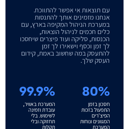
עם תוצאות אי אפשר להתווכח.
אנחנו מזמינים אותך להתנסות
במערכת הניהול המקיפה בארץ, עם
כלים חכמים לניהול הוצאות,
הכנסות, סליקה ועוד פיצרים שיחסכו
לך זמן וכסף וישאירו לך זמן
להתעסק במה שחשוב באמת, קידום
העסק שלך.
99.9%
80%
חסכון בזמן
המערכת באוויר,
התפעול בזכות
עובדת וזמינה
הפיצ'רים
לשימוש. בלי
המגוונים ונוחות
תחזוקה ובלי
המערכת
תקלות