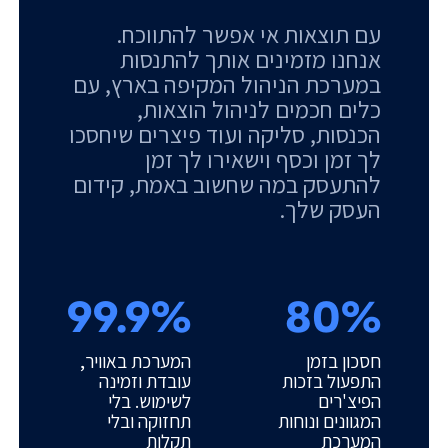
עם תוצאות אי אפשר להתווכח.
אנחנו מזמינים אותך להתנסות
במערכת הניהול המקיפה בארץ, עם
כלים חכמים לניהול הוצאות,
הכנסות, סליקה ועוד פיצרים שיחסכו
לך זמן וכסף וישאירו לך זמן
להתעסק במה שחשוב באמת, קידום
העסק שלך.
99.9%
80%
חסכון בזמן
המערכת באוויר,
התפעול בזכות
עובדת וזמינה
הפיצ'רים
לשימוש. בלי
המגוונים ונוחות
תחזוקה ובלי
המערכת
תקלות