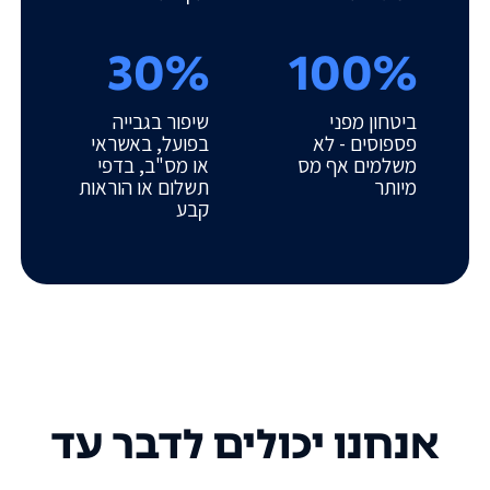
30%
100%
ביטחון מפני
שיפור בגבייה
פספוסים - לא
בפועל, באשראי
משלמים אף מס
או מס"ב, בדפי
מיותר
תשלום או הוראות
קבע
אנחנו יכולים לדבר עד