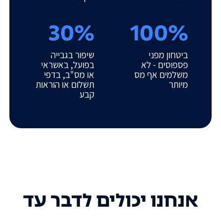
30%
100%
ביטחון מפני
שיפור בגבייה
פספוסים - לא
בפועל, באשראי
משלמים אף מס
או מס"ב, בדפי
מיותר
תשלום או הוראות
קבע
אנחנו יכולים לדבר עד