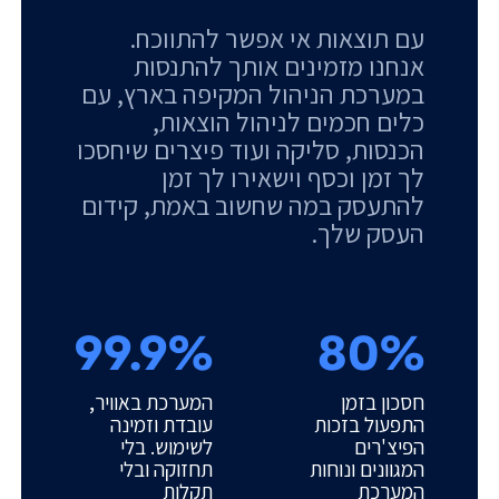
עם תוצאות אי אפשר להתווכח.
אנחנו מזמינים אותך להתנסות
במערכת הניהול המקיפה בארץ, עם
כלים חכמים לניהול הוצאות,
הכנסות, סליקה ועוד פיצרים שיחסכו
לך זמן וכסף וישאירו לך זמן
להתעסק במה שחשוב באמת, קידום
העסק שלך.
99.9%
80%
חסכון בזמן
המערכת באוויר,
התפעול בזכות
עובדת וזמינה
הפיצ'רים
לשימוש. בלי
המגוונים ונוחות
תחזוקה ובלי
המערכת
תקלות