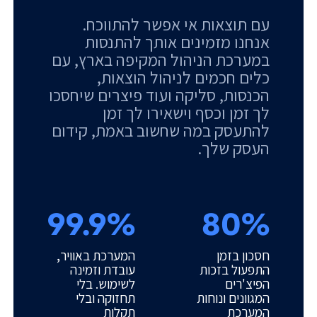
עם תוצאות אי אפשר להתווכח.
אנחנו מזמינים אותך להתנסות
במערכת הניהול המקיפה בארץ, עם
כלים חכמים לניהול הוצאות,
הכנסות, סליקה ועוד פיצרים שיחסכו
לך זמן וכסף וישאירו לך זמן
להתעסק במה שחשוב באמת, קידום
העסק שלך.
99.9%
80%
חסכון בזמן
המערכת באוויר,
התפעול בזכות
עובדת וזמינה
הפיצ'רים
לשימוש. בלי
המגוונים ונוחות
תחזוקה ובלי
המערכת
תקלות