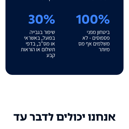
30%
100%
ביטחון מפני
שיפור בגבייה
פספוסים - לא
בפועל, באשראי
משלמים אף מס
או מס"ב, בדפי
מיותר
תשלום או הוראות
קבע
אנחנו יכולים לדבר עד