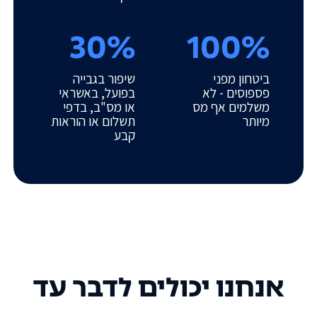
30%
100%
ביטחון מפני
שיפור בגבייה
פספוסים - לא
בפועל, באשראי
משלמים אף מס
או מס"ב, בדפי
מיותר
תשלום או הוראות
קבע
אנחנו יכולים לדבר עד