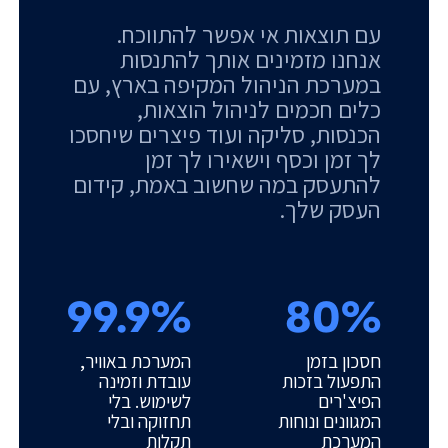
עם תוצאות אי אפשר להתווכח.
אנחנו מזמינים אותך להתנסות
במערכת הניהול המקיפה בארץ, עם
כלים חכמים לניהול הוצאות,
הכנסות, סליקה ועוד פיצרים שיחסכו
לך זמן וכסף וישאירו לך זמן
להתעסק במה שחשוב באמת, קידום
העסק שלך.
99.9%
80%
חסכון בזמן
המערכת באוויר,
התפעול בזכות
עובדת וזמינה
הפיצ'רים
לשימוש. בלי
המגוונים ונוחות
תחזוקה ובלי
המערכת
תקלות