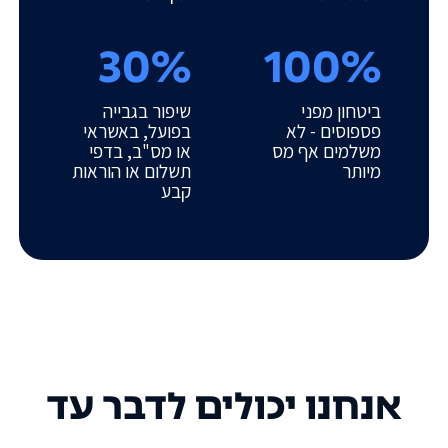
30%
100%
ביטחון מפני
שיפור בגבייה
פספוסים - לא
בפועל, באשראי
משלמים אף מס
או מס"ב, בדפי
מיותר
תשלום או הוראות
קבע
אנחנו יכולים לדבר עד