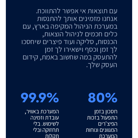
עם תוצאות אי אפשר להתווכח.
אנחנו מזמינים אותך להתנסות
במערכת הניהול המקיפה בארץ, עם
כלים חכמים לניהול הוצאות,
הכנסות, סליקה ועוד פיצרים שיחסכו
לך זמן וכסף וישאירו לך זמן
להתעסק במה שחשוב באמת, קידום
העסק שלך.
99.9%
80%
חסכון בזמן
המערכת באוויר,
התפעול בזכות
עובדת וזמינה
הפיצ'רים
לשימוש. בלי
המגוונים ונוחות
תחזוקה ובלי
המערכת
תקלות