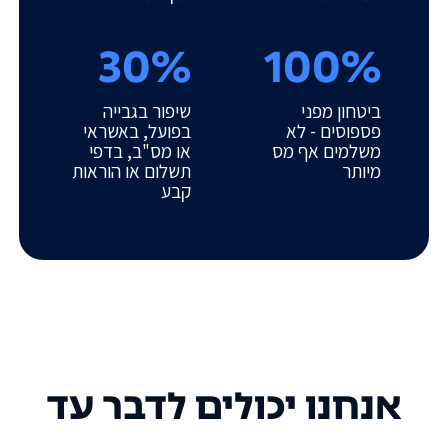
30%
100%
ביטחון מפני
שיפור בגבייה
פספוסים - לא
בפועל, באשראי
משלמים אף מס
או מס"ב, בדפי
מיותר
תשלום או הוראות
קבע
אנחנו יכולים לדבר עד