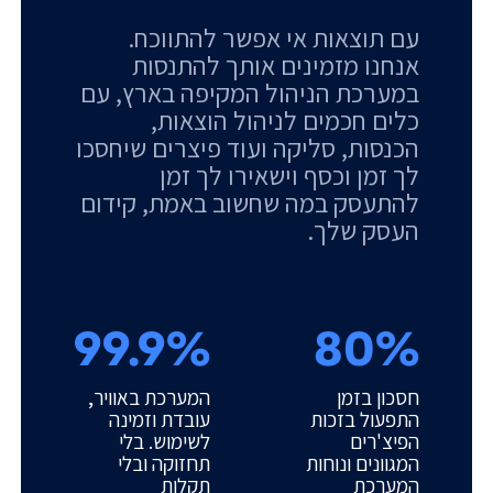
עם תוצאות אי אפשר להתווכח.
אנחנו מזמינים אותך להתנסות
במערכת הניהול המקיפה בארץ, עם
כלים חכמים לניהול הוצאות,
הכנסות, סליקה ועוד פיצרים שיחסכו
לך זמן וכסף וישאירו לך זמן
להתעסק במה שחשוב באמת, קידום
העסק שלך.
99.9%
80%
חסכון בזמן
המערכת באוויר,
התפעול בזכות
עובדת וזמינה
הפיצ'רים
לשימוש. בלי
המגוונים ונוחות
תחזוקה ובלי
המערכת
תקלות