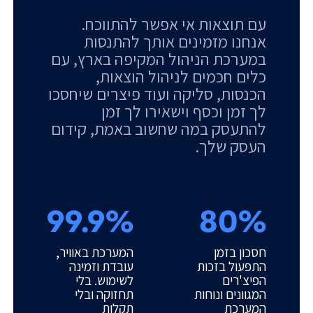
עם תוצאות אי אפשר להתווכח.
אנחנו מזמינים אותך להתנסות
במערכת הניהול המקיפה בארץ, עם
כלים חכמים לניהול הוצאות,
הכנסות, סליקה ועוד פיצרים שיחסכו
לך זמן וכסף וישאירו לך זמן
להתעסק במה שחשוב באמת, קידום
העסק שלך.
99.9%
80%
חסכון בזמן
המערכת באוויר,
התפעול בזכות
עובדת וזמינה
הפיצ'רים
לשימוש. בלי
המגוונים ונוחות
תחזוקה ובלי
המערכת
תקלות