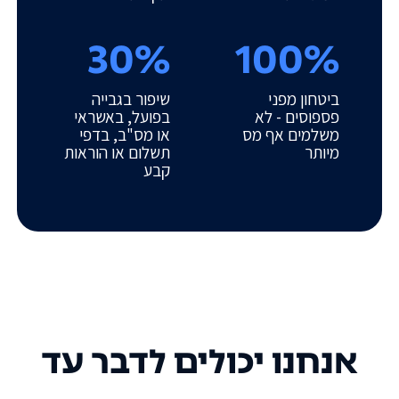
30%
100%
ביטחון מפני
שיפור בגבייה
פספוסים - לא
בפועל, באשראי
משלמים אף מס
או מס"ב, בדפי
מיותר
תשלום או הוראות
קבע
אנחנו יכולים לדבר עד