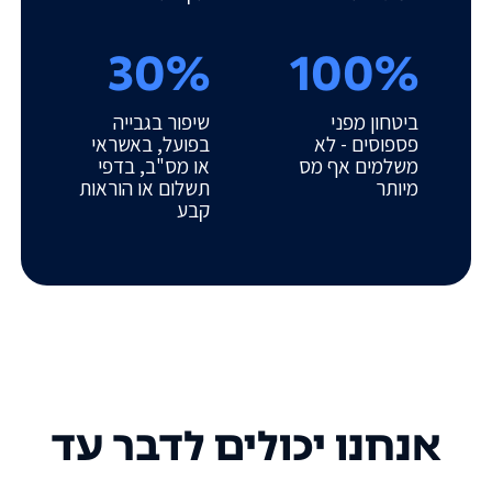
30%
100%
ביטחון מפני
שיפור בגבייה
פספוסים - לא
בפועל, באשראי
משלמים אף מס
או מס"ב, בדפי
מיותר
תשלום או הוראות
קבע
אנחנו יכולים לדבר עד