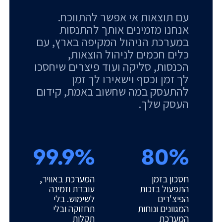
עם תוצאות אי אפשר להתווכח.
אנחנו מזמינים אותך להתנסות
במערכת הניהול המקיפה בארץ, עם
כלים חכמים לניהול הוצאות,
הכנסות, סליקה ועוד פיצרים שיחסכו
לך זמן וכסף וישאירו לך זמן
להתעסק במה שחשוב באמת, קידום
העסק שלך.
99.9%
80%
חסכון בזמן
המערכת באוויר,
התפעול בזכות
עובדת וזמינה
הפיצ'רים
לשימוש. בלי
המגוונים ונוחות
תחזוקה ובלי
המערכת
תקלות