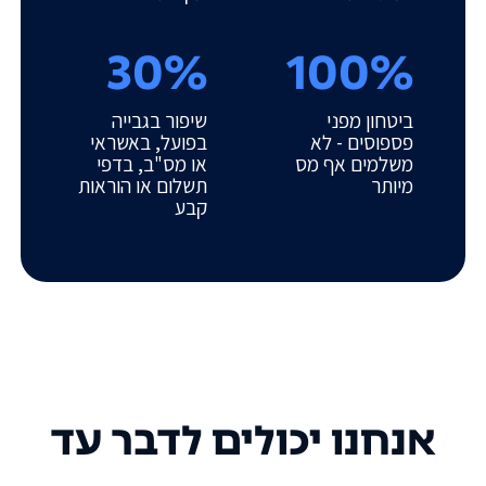
30%
100%
ביטחון מפני
שיפור בגבייה
פספוסים - לא
בפועל, באשראי
משלמים אף מס
או מס"ב, בדפי
מיותר
תשלום או הוראות
קבע
אנחנו יכולים לדבר עד