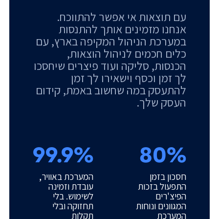
עם תוצאות אי אפשר להתווכח.
אנחנו מזמינים אותך להתנסות
במערכת הניהול המקיפה בארץ, עם
כלים חכמים לניהול הוצאות,
הכנסות, סליקה ועוד פיצרים שיחסכו
לך זמן וכסף וישאירו לך זמן
להתעסק במה שחשוב באמת, קידום
העסק שלך.
99.9%
80%
חסכון בזמן
המערכת באוויר,
התפעול בזכות
עובדת וזמינה
הפיצ'רים
לשימוש. בלי
המגוונים ונוחות
תחזוקה ובלי
המערכת
תקלות