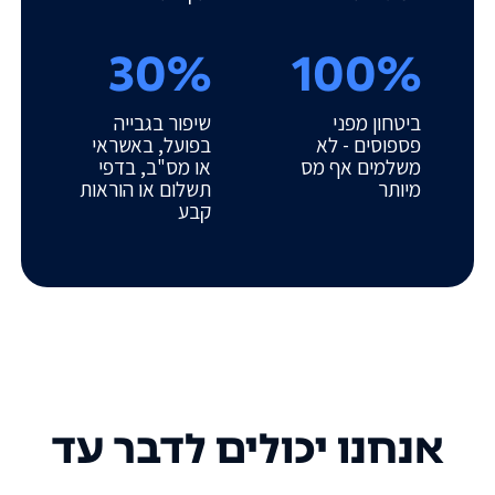
30%
100%
ביטחון מפני
שיפור בגבייה
פספוסים - לא
בפועל, באשראי
משלמים אף מס
או מס"ב, בדפי
מיותר
תשלום או הוראות
קבע
אנחנו יכולים לדבר עד