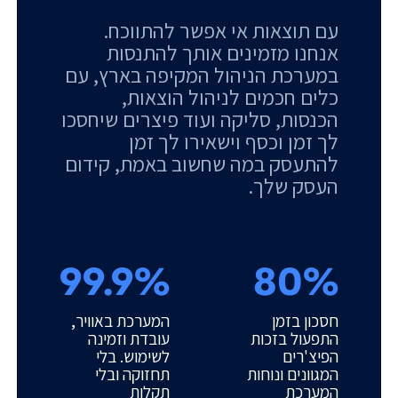
עם תוצאות אי אפשר להתווכח.
אנחנו מזמינים אותך להתנסות
במערכת הניהול המקיפה בארץ, עם
כלים חכמים לניהול הוצאות,
הכנסות, סליקה ועוד פיצרים שיחסכו
לך זמן וכסף וישאירו לך זמן
להתעסק במה שחשוב באמת, קידום
העסק שלך.
99.9%
80%
חסכון בזמן
המערכת באוויר,
התפעול בזכות
עובדת וזמינה
הפיצ'רים
לשימוש. בלי
המגוונים ונוחות
תחזוקה ובלי
המערכת
תקלות