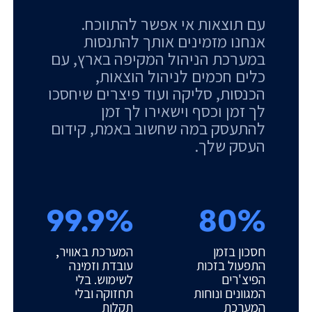
עם תוצאות אי אפשר להתווכח.
אנחנו מזמינים אותך להתנסות
במערכת הניהול המקיפה בארץ, עם
כלים חכמים לניהול הוצאות,
הכנסות, סליקה ועוד פיצרים שיחסכו
לך זמן וכסף וישאירו לך זמן
להתעסק במה שחשוב באמת, קידום
העסק שלך.
99.9%
80%
חסכון בזמן
המערכת באוויר,
התפעול בזכות
עובדת וזמינה
הפיצ'רים
לשימוש. בלי
המגוונים ונוחות
תחזוקה ובלי
המערכת
תקלות