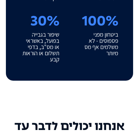
30%
100%
ביטחון מפני
שיפור בגבייה
פספוסים - לא
בפועל, באשראי
משלמים אף מס
או מס"ב, בדפי
מיותר
תשלום או הוראות
קבע
אנחנו יכולים לדבר עד