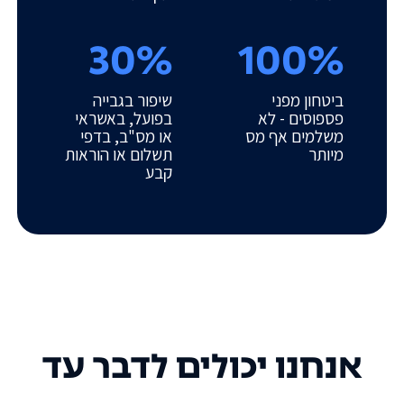
30%
100%
ביטחון מפני
שיפור בגבייה
פספוסים - לא
בפועל, באשראי
משלמים אף מס
או מס"ב, בדפי
מיותר
תשלום או הוראות
קבע
אנחנו יכולים לדבר עד