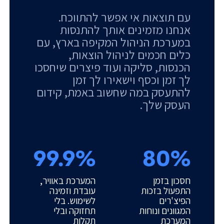
עם תוצאות אי אפשר להתווכח.
אנחנו מזמינים אותך להתנסות
במערכת הניהול המקיפה בארץ, עם
כלים חכמים לניהול הוצאות,
הכנסות, סליקה ועוד פיצרים שיחסכו
לך זמן וכסף וישאירו לך זמן
להתעסק במה שחשוב באמת, קידום
העסק שלך.
99.9%
80%
חסכון בזמן
המערכת באוויר,
התפעול בזכות
עובדת וזמינה
הפיצ'רים
לשימוש. בלי
המגוונים ונוחות
תחזוקה ובלי
המערכת
תקלות