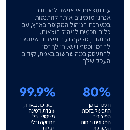
עם תוצאות אי אפשר להתווכח.
אנחנו מזמינים אותך להתנסות
במערכת הניהול המקיפה בארץ, עם
כלים חכמים לניהול הוצאות,
הכנסות, סליקה ועוד פיצרים שיחסכו
לך זמן וכסף וישאירו לך זמן
להתעסק במה שחשוב באמת, קידום
העסק שלך.
99.9%
80%
חסכון בזמן
המערכת באוויר,
התפעול בזכות
עובדת וזמינה
הפיצ'רים
לשימוש. בלי
המגוונים ונוחות
תחזוקה ובלי
המערכת
תקלות