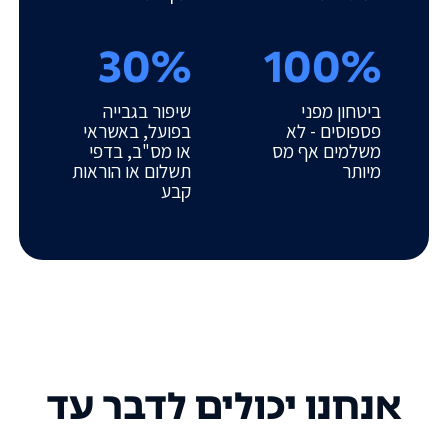
30%
100%
ביטחון מפני
שיפור בגבייה
פספוסים - לא
בפועל, באשראי
משלמים אף מס
או מס"ב, בדפי
מיותר
תשלום או הוראות
קבע
אנחנו יכולים לדבר עד