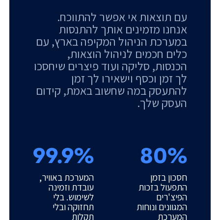
עם תוצאות אי אפשר להתווכח.
אנחנו מזמינים אותך להתנסות
במערכת הניהול המקיפה בארץ, עם
כלים חכמים לניהול הוצאות,
הכנסות, סליקה ועוד פיצרים שיחסכו
לך זמן וכסף וישאירו לך זמן
להתעסק במה שחשוב באמת, קידום
העסק שלך.
99.9%
80%
חסכון בזמן
המערכת באוויר,
התפעול בזכות
עובדת וזמינה
הפיצ'רים
לשימוש. בלי
המגוונים ונוחות
תחזוקה ובלי
המערכת
תקלות