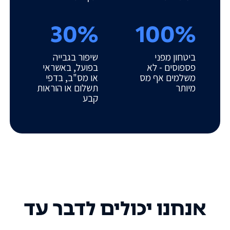
30%
100%
ביטחון מפני
שיפור בגבייה
פספוסים - לא
בפועל, באשראי
משלמים אף מס
או מס"ב, בדפי
מיותר
תשלום או הוראות
קבע
אנחנו יכולים לדבר עד