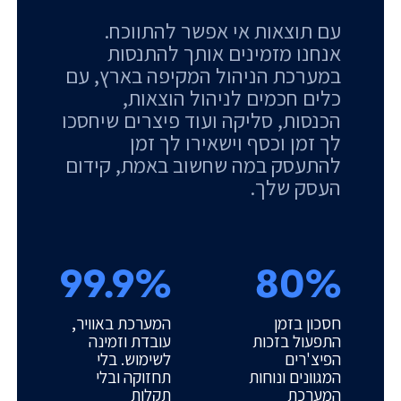
עם תוצאות אי אפשר להתווכח.
אנחנו מזמינים אותך להתנסות
במערכת הניהול המקיפה בארץ, עם
כלים חכמים לניהול הוצאות,
הכנסות, סליקה ועוד פיצרים שיחסכו
לך זמן וכסף וישאירו לך זמן
להתעסק במה שחשוב באמת, קידום
העסק שלך.
99.9%
80%
חסכון בזמן
המערכת באוויר,
התפעול בזכות
עובדת וזמינה
הפיצ'רים
לשימוש. בלי
המגוונים ונוחות
תחזוקה ובלי
המערכת
תקלות