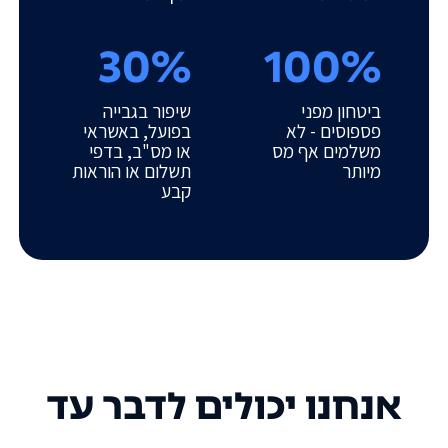
30%
100%
ביטחון מפני
שיפור בגבייה
פספוסים - לא
בפועל, באשראי
משלמים אף מס
או מס"ב, בדפי
מיותר
תשלום או הוראות
קבע
אנחנו יכולים לדבר עד