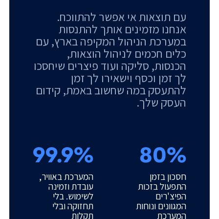
עם תוצאות אי אפשר להתווכח.
אנחנו מזמינים אותך להתנסות
במערכת הניהול המקיפה בארץ, עם
כלים חכמים לניהול הוצאות,
הכנסות, סליקה ועוד פיצרים שיחסכו
לך זמן וכסף וישאירו לך זמן
להתעסק במה שחשוב באמת, קידום
העסק שלך.
99.9%
80%
חסכון בזמן
המערכת באוויר,
התפעול בזכות
עובדת וזמינה
הפיצ'רים
לשימוש. בלי
המגוונים ונוחות
תחזוקה ובלי
המערכת
תקלות