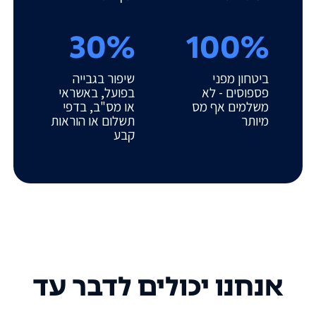
30%
100%
ביטחון מפני
שיפור בגבייה
פספוסים - לא
בפועל, באשראי
משלמים אף מס
או מס"ב, בדפי
מיותר
תשלום או הוראות
קבע
אנחנו יכולים לדבר עד