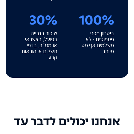
30%
100%
ביטחון מפני
שיפור בגבייה
פספוסים - לא
בפועל, באשראי
משלמים אף מס
או מס"ב, בדפי
מיותר
תשלום או הוראות
קבע
אנחנו יכולים לדבר עד