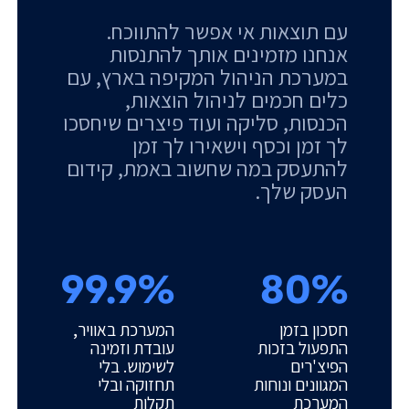
עם תוצאות אי אפשר להתווכח.
אנחנו מזמינים אותך להתנסות
במערכת הניהול המקיפה בארץ, עם
כלים חכמים לניהול הוצאות,
הכנסות, סליקה ועוד פיצרים שיחסכו
לך זמן וכסף וישאירו לך זמן
להתעסק במה שחשוב באמת, קידום
העסק שלך.
99.9%
80%
חסכון בזמן
המערכת באוויר,
התפעול בזכות
עובדת וזמינה
הפיצ'רים
לשימוש. בלי
המגוונים ונוחות
תחזוקה ובלי
המערכת
תקלות