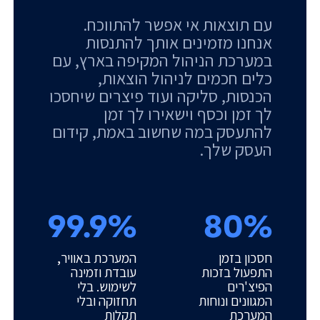
עם תוצאות אי אפשר להתווכח.
אנחנו מזמינים אותך להתנסות
במערכת הניהול המקיפה בארץ, עם
כלים חכמים לניהול הוצאות,
הכנסות, סליקה ועוד פיצרים שיחסכו
לך זמן וכסף וישאירו לך זמן
להתעסק במה שחשוב באמת, קידום
העסק שלך.
99.9%
80%
חסכון בזמן
המערכת באוויר,
התפעול בזכות
עובדת וזמינה
הפיצ'רים
לשימוש. בלי
המגוונים ונוחות
תחזוקה ובלי
המערכת
תקלות