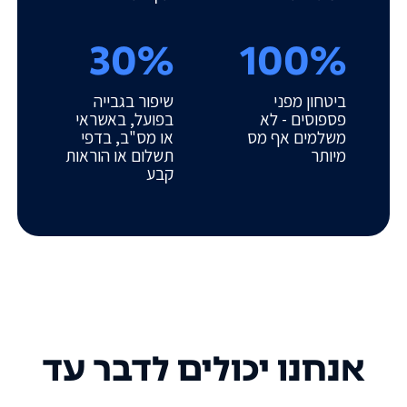
30%
100%
ביטחון מפני
שיפור בגבייה
פספוסים - לא
בפועל, באשראי
משלמים אף מס
או מס"ב, בדפי
מיותר
תשלום או הוראות
קבע
אנחנו יכולים לדבר עד