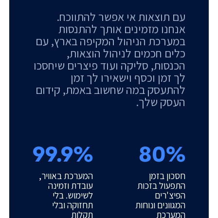
עם תוצאות אי אפשר להתווכח.
אנחנו מזמינים אותך להתנסות
במערכת הניהול המקיפה בארץ, עם
כלים חכמים לניהול הוצאות,
הכנסות, סליקה ועוד פיצרים שיחסכו
לך זמן וכסף וישאירו לך זמן
להתעסק במה שחשוב באמת, קידום
העסק שלך.
99.9%
80%
חסכון בזמן
המערכת באוויר,
התפעול בזכות
עובדת וזמינה
הפיצ'רים
לשימוש. בלי
המגוונים ונוחות
תחזוקה ובלי
המערכת
תקלות