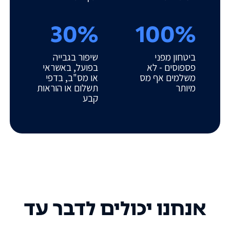
30%
100%
ביטחון מפני
שיפור בגבייה
פספוסים - לא
בפועל, באשראי
משלמים אף מס
או מס"ב, בדפי
מיותר
תשלום או הוראות
קבע
אנחנו יכולים לדבר עד