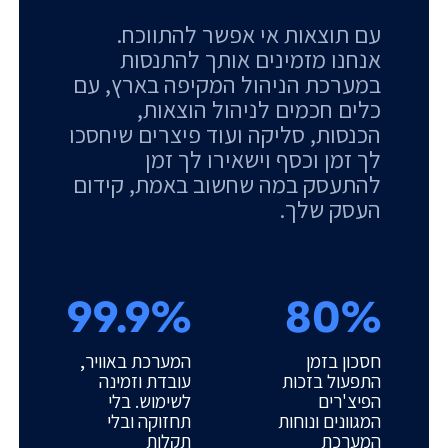
עם תוצאות אי אפשר להתווכח.
אנחנו מזמינים אותך להתנסות
במערכת הניהול המקיפה בארץ, עם
כלים חכמים לניהול הוצאות,
הכנסות, סליקה ועוד פיצרים שיחסכו
לך זמן וכסף וישאירו לך זמן
להתעסק במה שחשוב באמת, קידום
העסק שלך.
99.9%
80%
חסכון בזמן
המערכת באוויר,
התפעול בזכות
עובדת וזמינה
הפיצ'רים
לשימוש. בלי
המגוונים ונוחות
תחזוקה ובלי
המערכת
תקלות