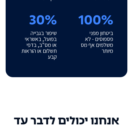
30%
100%
ביטחון מפני
שיפור בגבייה
פספוסים - לא
בפועל, באשראי
משלמים אף מס
או מס"ב, בדפי
מיותר
תשלום או הוראות
קבע
אנחנו יכולים לדבר עד