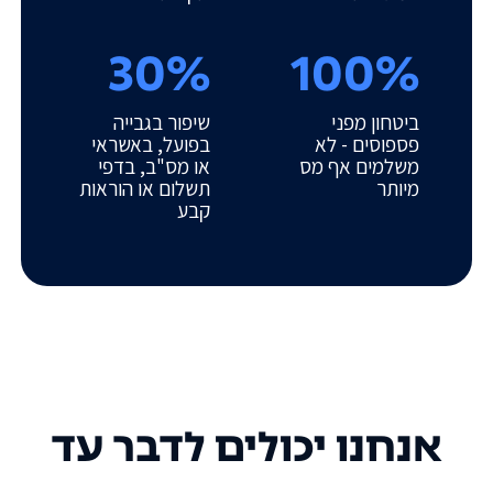
30%
100%
ביטחון מפני
שיפור בגבייה
פספוסים - לא
בפועל, באשראי
משלמים אף מס
או מס"ב, בדפי
מיותר
תשלום או הוראות
קבע
אנחנו יכולים לדבר עד