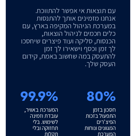
עם תוצאות אי אפשר להתווכח.
אנחנו מזמינים אותך להתנסות
במערכת הניהול המקיפה בארץ, עם
כלים חכמים לניהול הוצאות,
הכנסות, סליקה ועוד פיצרים שיחסכו
לך זמן וכסף וישאירו לך זמן
להתעסק במה שחשוב באמת, קידום
העסק שלך.
99.9%
80%
חסכון בזמן
המערכת באוויר,
התפעול בזכות
עובדת וזמינה
הפיצ'רים
לשימוש. בלי
המגוונים ונוחות
תחזוקה ובלי
המערכת
תקלות