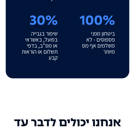
30%
100%
ביטחון מפני
שיפור בגבייה
פספוסים - לא
בפועל, באשראי
משלמים אף מס
או מס"ב, בדפי
מיותר
תשלום או הוראות
קבע
אנחנו יכולים לדבר עד