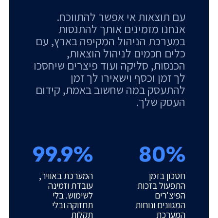
עם תוצאות אי אפשר להתווכח.
אנחנו מזמינים אותך להתנסות
במערכת הניהול המקיפה בארץ, עם
כלים חכמים לניהול הוצאות,
הכנסות, סליקה ועוד פיצרים שיחסכו
לך זמן וכסף וישאירו לך זמן
להתעסק במה שחשוב באמת, קידום
העסק שלך.
99.9%
80%
חסכון בזמן
המערכת באוויר,
התפעול בזכות
עובדת וזמינה
הפיצ'רים
לשימוש. בלי
המגוונים ונוחות
תחזוקה ובלי
המערכת
תקלות