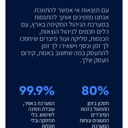
עם תוצאות אי אפשר להתווכח.
אנחנו מזמינים אותך להתנסות
במערכת הניהול המקיפה בארץ, עם
כלים חכמים לניהול הוצאות,
הכנסות, סליקה ועוד פיצרים שיחסכו
לך זמן וכסף וישאירו לך זמן
להתעסק במה שחשוב באמת, קידום
העסק שלך.
99.9%
80%
חסכון בזמן
המערכת באוויר,
התפעול בזכות
עובדת וזמינה
הפיצ'רים
לשימוש. בלי
המגוונים ונוחות
תחזוקה ובלי
המערכת
תקלות