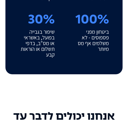
30%
100%
ביטחון מפני
שיפור בגבייה
פספוסים - לא
בפועל, באשראי
משלמים אף מס
או מס"ב, בדפי
מיותר
תשלום או הוראות
קבע
אנחנו יכולים לדבר עד