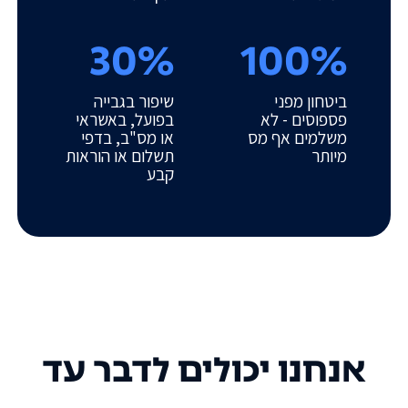
30%
100%
ביטחון מפני
שיפור בגבייה
פספוסים - לא
בפועל, באשראי
משלמים אף מס
או מס"ב, בדפי
מיותר
תשלום או הוראות
קבע
אנחנו יכולים לדבר עד