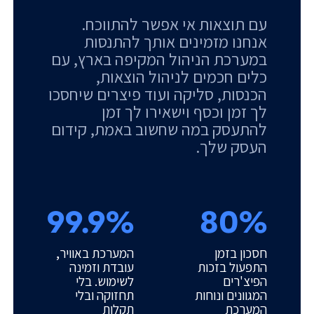
עם תוצאות אי אפשר להתווכח.
אנחנו מזמינים אותך להתנסות
במערכת הניהול המקיפה בארץ, עם
כלים חכמים לניהול הוצאות,
הכנסות, סליקה ועוד פיצרים שיחסכו
לך זמן וכסף וישאירו לך זמן
להתעסק במה שחשוב באמת, קידום
העסק שלך.
99.9%
80%
חסכון בזמן
המערכת באוויר,
התפעול בזכות
עובדת וזמינה
הפיצ'רים
לשימוש. בלי
המגוונים ונוחות
תחזוקה ובלי
המערכת
תקלות