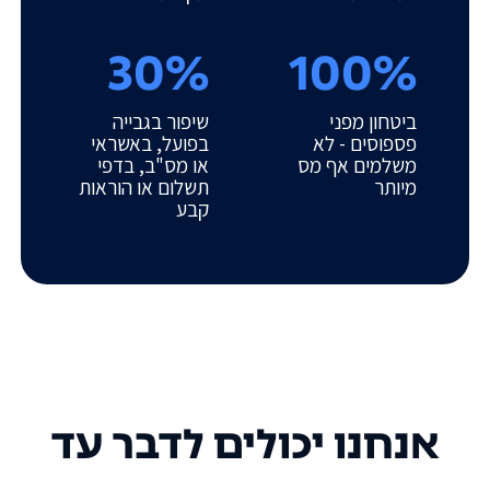
30%
100%
ביטחון מפני
שיפור בגבייה
פספוסים - לא
בפועל, באשראי
משלמים אף מס
או מס"ב, בדפי
מיותר
תשלום או הוראות
קבע
אנחנו יכולים לדבר עד