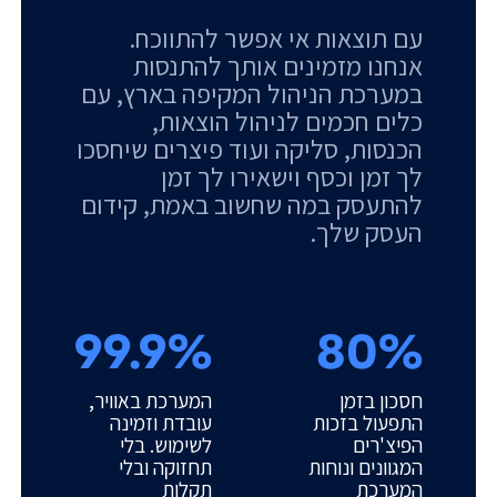
עם תוצאות אי אפשר להתווכח.
אנחנו מזמינים אותך להתנסות
במערכת הניהול המקיפה בארץ, עם
כלים חכמים לניהול הוצאות,
הכנסות, סליקה ועוד פיצרים שיחסכו
לך זמן וכסף וישאירו לך זמן
להתעסק במה שחשוב באמת, קידום
העסק שלך.
99.9%
80%
חסכון בזמן
המערכת באוויר,
התפעול בזכות
עובדת וזמינה
הפיצ'רים
לשימוש. בלי
המגוונים ונוחות
תחזוקה ובלי
המערכת
תקלות