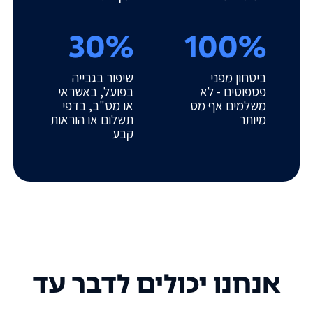
30%
100%
ביטחון מפני
שיפור בגבייה
פספוסים - לא
בפועל, באשראי
משלמים אף מס
או מס"ב, בדפי
מיותר
תשלום או הוראות
קבע
אנחנו יכולים לדבר עד