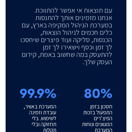
עם תוצאות אי אפשר להתווכח.
אנחנו מזמינים אותך להתנסות
במערכת הניהול המקיפה בארץ, עם
כלים חכמים לניהול הוצאות,
הכנסות, סליקה ועוד פיצרים שיחסכו
לך זמן וכסף וישאירו לך זמן
להתעסק במה שחשוב באמת, קידום
העסק שלך.
99.9%
80%
חסכון בזמן
המערכת באוויר,
התפעול בזכות
עובדת וזמינה
הפיצ'רים
לשימוש. בלי
המגוונים ונוחות
תחזוקה ובלי
המערכת
תקלות