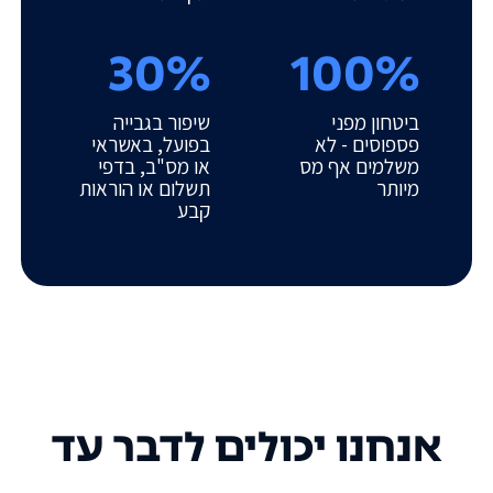
30%
100%
ביטחון מפני
שיפור בגבייה
פספוסים - לא
בפועל, באשראי
משלמים אף מס
או מס"ב, בדפי
מיותר
תשלום או הוראות
קבע
אנחנו יכולים לדבר עד