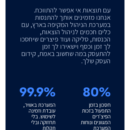
עם תוצאות אי אפשר להתווכח.
אנחנו מזמינים אותך להתנסות
במערכת הניהול המקיפה בארץ, עם
כלים חכמים לניהול הוצאות,
הכנסות, סליקה ועוד פיצרים שיחסכו
לך זמן וכסף וישאירו לך זמן
להתעסק במה שחשוב באמת, קידום
העסק שלך.
99.9%
80%
חסכון בזמן
המערכת באוויר,
התפעול בזכות
עובדת וזמינה
הפיצ'רים
לשימוש. בלי
המגוונים ונוחות
תחזוקה ובלי
המערכת
תקלות