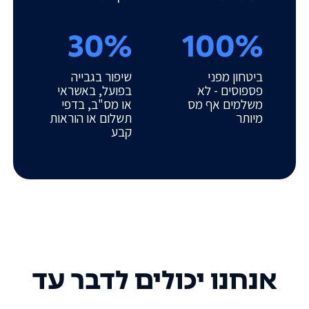
30%
100%
ביטחון מפני
שיפור בגבייה
פספוסים - לא
בפועל, באשראי
משלמים אף מס
או מס"ב, בדפי
מיותר
תשלום או הוראות
קבע
אנחנו יכולים לדבר עד