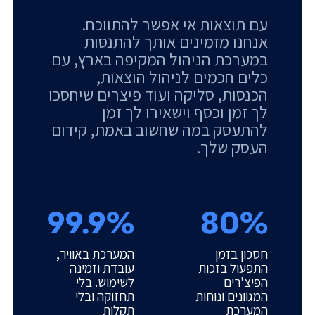
עם תוצאות אי אפשר להתווכח.
אנחנו מזמינים אותך להתנסות
במערכת הניהול המקיפה בארץ, עם
כלים חכמים לניהול הוצאות,
הכנסות, סליקה ועוד פיצרים שיחסכו
לך זמן וכסף וישאירו לך זמן
להתעסק במה שחשוב באמת, קידום
העסק שלך.
99.9%
80%
חסכון בזמן
המערכת באוויר,
התפעול בזכות
עובדת וזמינה
הפיצ'רים
לשימוש. בלי
המגוונים ונוחות
תחזוקה ובלי
המערכת
תקלות