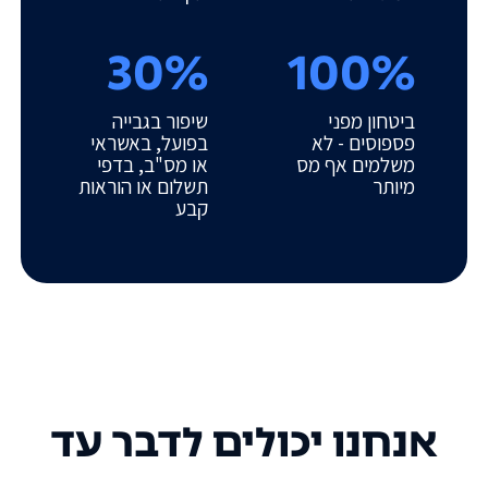
30%
100%
ביטחון מפני
שיפור בגבייה
פספוסים - לא
בפועל, באשראי
משלמים אף מס
או מס"ב, בדפי
מיותר
תשלום או הוראות
קבע
אנחנו יכולים לדבר עד