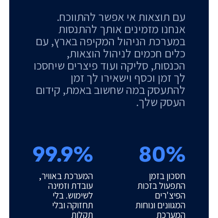
עם תוצאות אי אפשר להתווכח.
אנחנו מזמינים אותך להתנסות
במערכת הניהול המקיפה בארץ, עם
כלים חכמים לניהול הוצאות,
הכנסות, סליקה ועוד פיצרים שיחסכו
לך זמן וכסף וישאירו לך זמן
להתעסק במה שחשוב באמת, קידום
העסק שלך.
99.9%
80%
חסכון בזמן
המערכת באוויר,
התפעול בזכות
עובדת וזמינה
הפיצ'רים
לשימוש. בלי
המגוונים ונוחות
תחזוקה ובלי
המערכת
תקלות