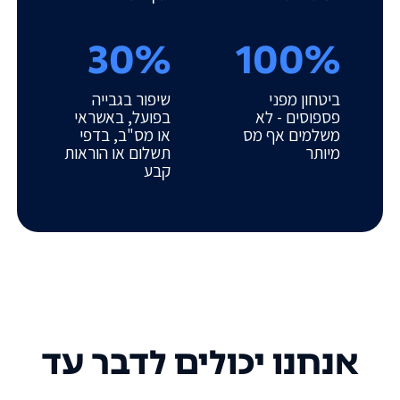
30%
100%
ביטחון מפני
שיפור בגבייה
פספוסים - לא
בפועל, באשראי
משלמים אף מס
או מס"ב, בדפי
מיותר
תשלום או הוראות
קבע
אנחנו יכולים לדבר עד