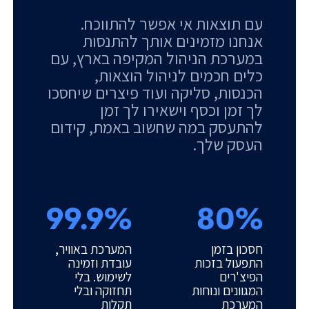
עם תוצאות אי אפשר להתווכח.
אנחנו מזמינים אותך להתנסות
במערכת הניהול המקיפה בארץ, עם
כלים חכמים לניהול הוצאות,
הכנסות, סליקה ועוד פיצרים שיחסכו
לך זמן וכסף וישאירו לך זמן
להתעסק במה שחשוב באמת, קידום
העסק שלך.
99.9%
80%
חסכון בזמן
המערכת באוויר,
התפעול בזכות
עובדת וזמינה
הפיצ'רים
לשימוש. בלי
המגוונים ונוחות
תחזוקה ובלי
המערכת
תקלות