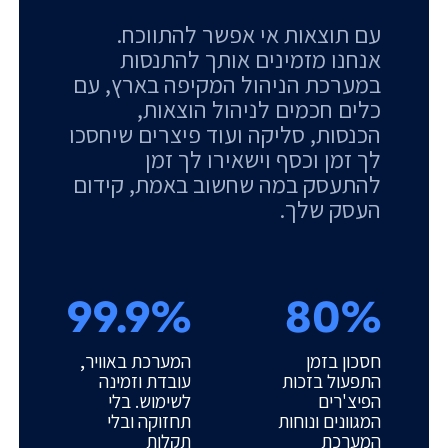
עם תוצאות אי אפשר להתווכח.
אנחנו מזמינים אותך להתנסות
במערכת הניהול המקיפה בארץ, עם
כלים חכמים לניהול הוצאות,
הכנסות, סליקה ועוד פיצרים שיחסכו
לך זמן וכסף וישאירו לך זמן
להתעסק במה שחשוב באמת, קידום
העסק שלך.
99.9%
80%
חסכון בזמן
המערכת באוויר,
התפעול בזכות
עובדת וזמינה
הפיצ'רים
לשימוש. בלי
המגוונים ונוחות
תחזוקה ובלי
המערכת
תקלות