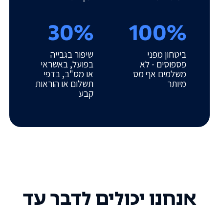
30%
100%
ביטחון מפני
שיפור בגבייה
פספוסים - לא
בפועל, באשראי
משלמים אף מס
או מס"ב, בדפי
מיותר
תשלום או הוראות
קבע
אנחנו יכולים לדבר עד