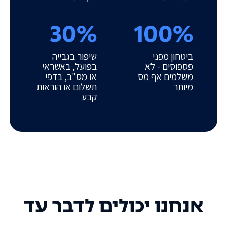
30%
100%
ביטחון מפני
שיפור בגבייה
פספוסים - לא
בפועל, באשראי
משלמים אף מס
או מס"ב, בדפי
מיותר
תשלום או הוראות
קבע
אנחנו יכולים לדבר עד