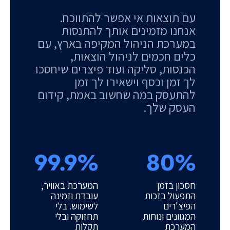
עם תוצאות אי אפשר להתווכח.
אנחנו מזמינים אותך להתנסות
במערכת הניהול המקיפה בארץ, עם
כלים חכמים לניהול הוצאות,
הכנסות, סליקה ועוד פיצרים שיחסכו
לך זמן וכסף וישאירו לך זמן
להתעסק במה שחשוב באמת, קידום
העסק שלך.
99.9%
80%
חסכון בזמן
המערכת באוויר,
התפעול בזכות
עובדת וזמינה
הפיצ'רים
לשימוש. בלי
המגוונים ונוחות
תחזוקה ובלי
המערכת
תקלות