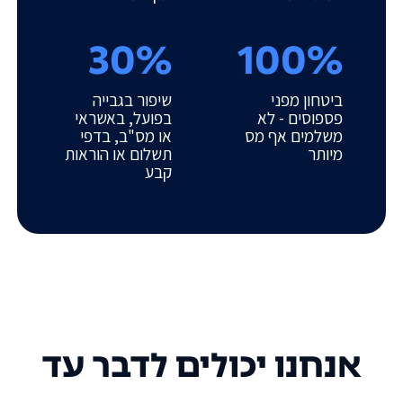
30%
100%
ביטחון מפני
שיפור בגבייה
פספוסים - לא
בפועל, באשראי
משלמים אף מס
או מס"ב, בדפי
מיותר
תשלום או הוראות
קבע
אנחנו יכולים לדבר עד