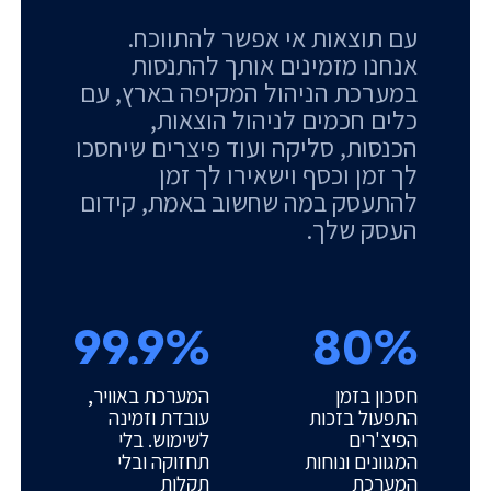
עם תוצאות אי אפשר להתווכח.
אנחנו מזמינים אותך להתנסות
במערכת הניהול המקיפה בארץ, עם
כלים חכמים לניהול הוצאות,
הכנסות, סליקה ועוד פיצרים שיחסכו
לך זמן וכסף וישאירו לך זמן
להתעסק במה שחשוב באמת, קידום
העסק שלך.
99.9%
80%
חסכון בזמן
המערכת באוויר,
התפעול בזכות
עובדת וזמינה
הפיצ'רים
לשימוש. בלי
המגוונים ונוחות
תחזוקה ובלי
המערכת
תקלות