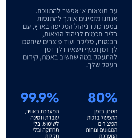
עם תוצאות אי אפשר להתווכח.
אנחנו מזמינים אותך להתנסות
במערכת הניהול המקיפה בארץ, עם
כלים חכמים לניהול הוצאות,
הכנסות, סליקה ועוד פיצרים שיחסכו
לך זמן וכסף וישאירו לך זמן
להתעסק במה שחשוב באמת, קידום
העסק שלך.
99.9%
80%
חסכון בזמן
המערכת באוויר,
התפעול בזכות
עובדת וזמינה
הפיצ'רים
לשימוש. בלי
המגוונים ונוחות
תחזוקה ובלי
המערכת
תקלות