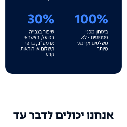
30%
100%
ביטחון מפני
שיפור בגבייה
פספוסים - לא
בפועל, באשראי
משלמים אף מס
או מס"ב, בדפי
מיותר
תשלום או הוראות
קבע
אנחנו יכולים לדבר עד