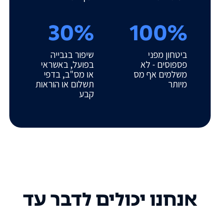
30%
100%
ביטחון מפני
שיפור בגבייה
פספוסים - לא
בפועל, באשראי
משלמים אף מס
או מס"ב, בדפי
מיותר
תשלום או הוראות
קבע
אנחנו יכולים לדבר עד