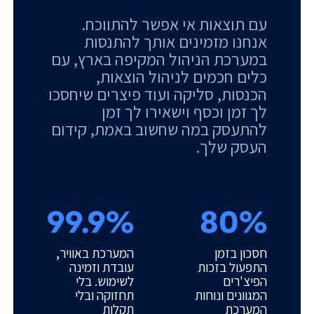
עם תוצאות אי אפשר להתווכח.
אנחנו מזמינים אותך להתנסות
במערכת הניהול המקיפה בארץ, עם
כלים חכמים לניהול הוצאות,
הכנסות, סליקה ועוד פיצרים שיחסכו
לך זמן וכסף וישאירו לך זמן
להתעסק במה שחשוב באמת, קידום
העסק שלך.
99.9%
80%
חסכון בזמן
המערכת באוויר,
התפעול בזכות
עובדת וזמינה
הפיצ'רים
לשימוש. בלי
המגוונים ונוחות
תחזוקה ובלי
המערכת
תקלות