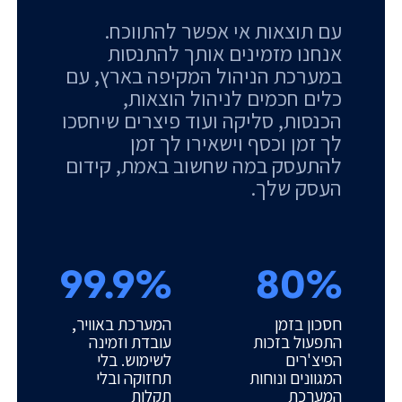
עם תוצאות אי אפשר להתווכח.
אנחנו מזמינים אותך להתנסות
במערכת הניהול המקיפה בארץ, עם
כלים חכמים לניהול הוצאות,
הכנסות, סליקה ועוד פיצרים שיחסכו
לך זמן וכסף וישאירו לך זמן
להתעסק במה שחשוב באמת, קידום
העסק שלך.
99.9%
80%
חסכון בזמן
המערכת באוויר,
התפעול בזכות
עובדת וזמינה
הפיצ'רים
לשימוש. בלי
המגוונים ונוחות
תחזוקה ובלי
המערכת
תקלות