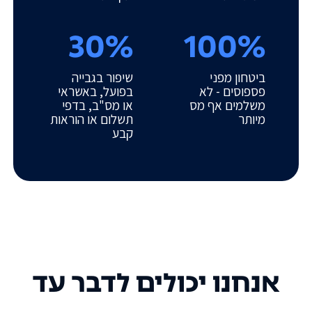
30%
100%
ביטחון מפני
שיפור בגבייה
פספוסים - לא
בפועל, באשראי
משלמים אף מס
או מס"ב, בדפי
מיותר
תשלום או הוראות
קבע
אנחנו יכולים לדבר עד