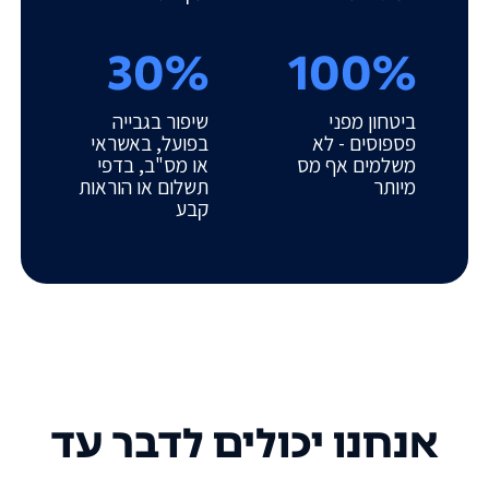
30%
100%
ביטחון מפני
שיפור בגבייה
פספוסים - לא
בפועל, באשראי
משלמים אף מס
או מס"ב, בדפי
מיותר
תשלום או הוראות
קבע
אנחנו יכולים לדבר עד