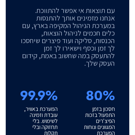
עם תוצאות אי אפשר להתווכח.
אנחנו מזמינים אותך להתנסות
במערכת הניהול המקיפה בארץ, עם
כלים חכמים לניהול הוצאות,
הכנסות, סליקה ועוד פיצרים שיחסכו
לך זמן וכסף וישאירו לך זמן
להתעסק במה שחשוב באמת, קידום
העסק שלך.
99.9%
80%
חסכון בזמן
המערכת באוויר,
התפעול בזכות
עובדת וזמינה
הפיצ'רים
לשימוש. בלי
המגוונים ונוחות
תחזוקה ובלי
המערכת
תקלות