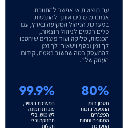
עם תוצאות אי אפשר להתווכח.
אנחנו מזמינים אותך להתנסות
במערכת הניהול המקיפה בארץ, עם
כלים חכמים לניהול הוצאות,
הכנסות, סליקה ועוד פיצרים שיחסכו
לך זמן וכסף וישאירו לך זמן
להתעסק במה שחשוב באמת, קידום
העסק שלך.
99.9%
80%
חסכון בזמן
המערכת באוויר,
התפעול בזכות
עובדת וזמינה
הפיצ'רים
לשימוש. בלי
המגוונים ונוחות
תחזוקה ובלי
המערכת
תקלות