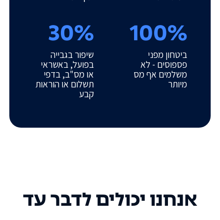
30%
100%
ביטחון מפני
שיפור בגבייה
פספוסים - לא
בפועל, באשראי
משלמים אף מס
או מס"ב, בדפי
מיותר
תשלום או הוראות
קבע
אנחנו יכולים לדבר עד