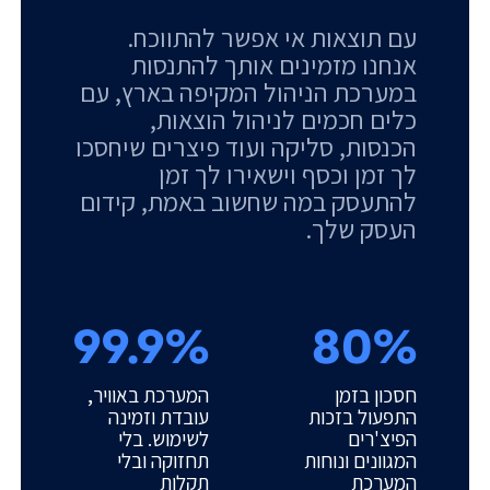
עם תוצאות אי אפשר להתווכח.
אנחנו מזמינים אותך להתנסות
במערכת הניהול המקיפה בארץ, עם
כלים חכמים לניהול הוצאות,
הכנסות, סליקה ועוד פיצרים שיחסכו
לך זמן וכסף וישאירו לך זמן
להתעסק במה שחשוב באמת, קידום
העסק שלך.
99.9%
80%
חסכון בזמן
המערכת באוויר,
התפעול בזכות
עובדת וזמינה
הפיצ'רים
לשימוש. בלי
המגוונים ונוחות
תחזוקה ובלי
המערכת
תקלות