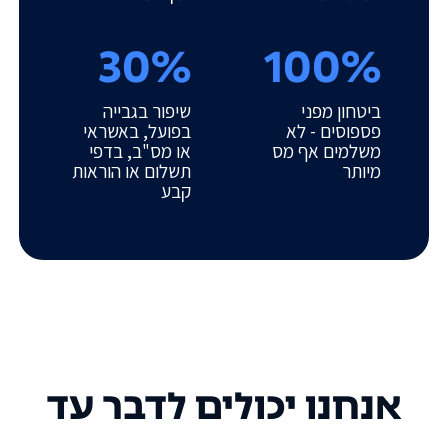
30%
100%
ביטחון מפני
שיפור בגבייה
פספוסים - לא
בפועל, באשראי
משלמים אף מס
או מס"ב, בדפי
מיותר
תשלום או הוראות
קבע
אנחנו יכולים לדבר עד