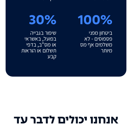
30%
100%
ביטחון מפני
שיפור בגבייה
פספוסים - לא
בפועל, באשראי
משלמים אף מס
או מס"ב, בדפי
מיותר
תשלום או הוראות
קבע
אנחנו יכולים לדבר עד