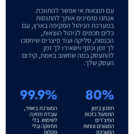
עם תוצאות אי אפשר להתווכח.
אנחנו מזמינים אותך להתנסות
במערכת הניהול המקיפה בארץ, עם
כלים חכמים לניהול הוצאות,
הכנסות, סליקה ועוד פיצרים שיחסכו
לך זמן וכסף וישאירו לך זמן
להתעסק במה שחשוב באמת, קידום
העסק שלך.
99.9%
80%
חסכון בזמן
המערכת באוויר,
התפעול בזכות
עובדת וזמינה
הפיצ'רים
לשימוש. בלי
המגוונים ונוחות
תחזוקה ובלי
המערכת
תקלות