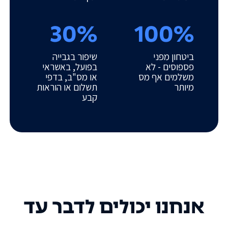
30%
100%
ביטחון מפני
שיפור בגבייה
פספוסים - לא
בפועל, באשראי
משלמים אף מס
או מס"ב, בדפי
מיותר
תשלום או הוראות
קבע
אנחנו יכולים לדבר עד