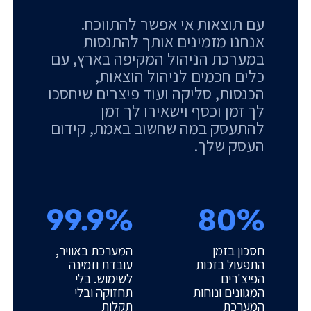
עם תוצאות אי אפשר להתווכח.
אנחנו מזמינים אותך להתנסות
במערכת הניהול המקיפה בארץ, עם
כלים חכמים לניהול הוצאות,
הכנסות, סליקה ועוד פיצרים שיחסכו
לך זמן וכסף וישאירו לך זמן
להתעסק במה שחשוב באמת, קידום
העסק שלך.
99.9%
80%
חסכון בזמן
המערכת באוויר,
התפעול בזכות
עובדת וזמינה
הפיצ'רים
לשימוש. בלי
המגוונים ונוחות
תחזוקה ובלי
המערכת
תקלות