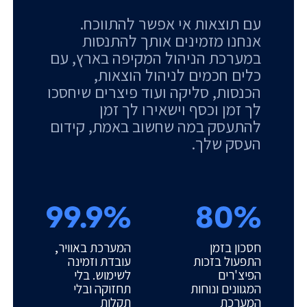
עם תוצאות אי אפשר להתווכח.
אנחנו מזמינים אותך להתנסות
במערכת הניהול המקיפה בארץ, עם
כלים חכמים לניהול הוצאות,
הכנסות, סליקה ועוד פיצרים שיחסכו
לך זמן וכסף וישאירו לך זמן
להתעסק במה שחשוב באמת, קידום
העסק שלך.
99.9%
80%
חסכון בזמן
המערכת באוויר,
התפעול בזכות
עובדת וזמינה
הפיצ'רים
לשימוש. בלי
המגוונים ונוחות
תחזוקה ובלי
המערכת
תקלות