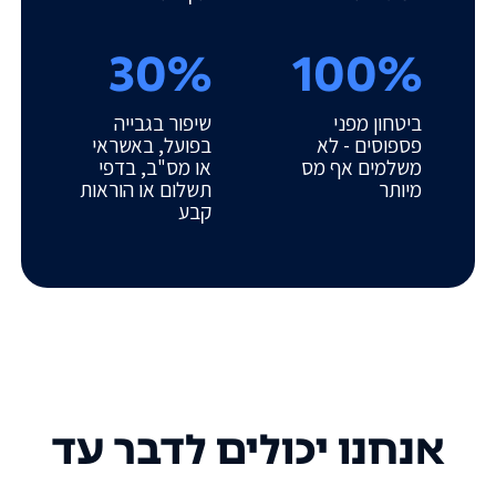
30%
100%
ביטחון מפני
שיפור בגבייה
פספוסים - לא
בפועל, באשראי
משלמים אף מס
או מס"ב, בדפי
מיותר
תשלום או הוראות
קבע
אנחנו יכולים לדבר עד