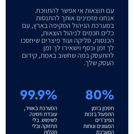
עם תוצאות אי אפשר להתווכח.
אנחנו מזמינים אותך להתנסות
במערכת הניהול המקיפה בארץ, עם
כלים חכמים לניהול הוצאות,
הכנסות, סליקה ועוד פיצרים שיחסכו
לך זמן וכסף וישאירו לך זמן
להתעסק במה שחשוב באמת, קידום
העסק שלך.
99.9%
80%
חסכון בזמן
המערכת באוויר,
התפעול בזכות
עובדת וזמינה
הפיצ'רים
לשימוש. בלי
המגוונים ונוחות
תחזוקה ובלי
המערכת
תקלות