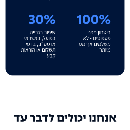
30%
100%
ביטחון מפני
שיפור בגבייה
פספוסים - לא
בפועל, באשראי
משלמים אף מס
או מס"ב, בדפי
מיותר
תשלום או הוראות
קבע
אנחנו יכולים לדבר עד