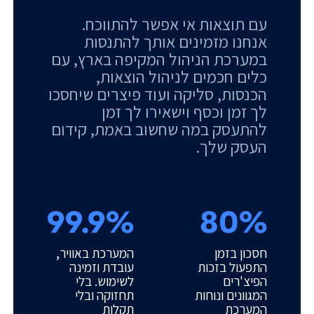
עם תוצאות אי אפשר להתווכח.
אנחנו מזמינים אותך להתנסות
במערכת הניהול המקיפה בארץ, עם
כלים חכמים לניהול הוצאות,
הכנסות, סליקה ועוד פיצרים שיחסכו
לך זמן וכסף וישאירו לך זמן
להתעסק במה שחשוב באמת, קידום
העסק שלך.
99.9%
80%
חסכון בזמן
המערכת באוויר,
התפעול בזכות
עובדת וזמינה
הפיצ'רים
לשימוש. בלי
המגוונים ונוחות
תחזוקה ובלי
המערכת
תקלות