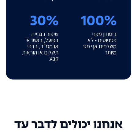
30%
100%
ביטחון מפני
שיפור בגבייה
פספוסים - לא
בפועל, באשראי
משלמים אף מס
או מס"ב, בדפי
מיותר
תשלום או הוראות
קבע
אנחנו יכולים לדבר עד