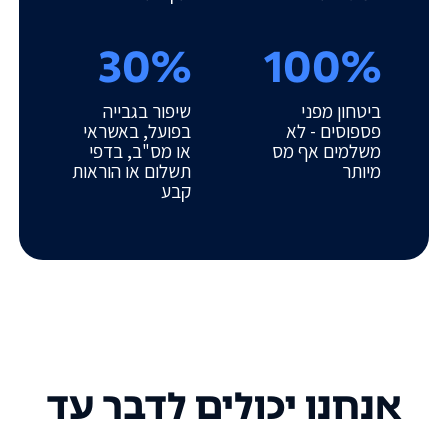
30%
100%
ביטחון מפני
שיפור בגבייה
פספוסים - לא
בפועל, באשראי
משלמים אף מס
או מס"ב, בדפי
מיותר
תשלום או הוראות
קבע
אנחנו יכולים לדבר עד