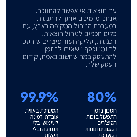
עם תוצאות אי אפשר להתווכח.
אנחנו מזמינים אותך להתנסות
במערכת הניהול המקיפה בארץ, עם
כלים חכמים לניהול הוצאות,
הכנסות, סליקה ועוד פיצרים שיחסכו
לך זמן וכסף וישאירו לך זמן
להתעסק במה שחשוב באמת, קידום
העסק שלך.
99.9%
80%
חסכון בזמן
המערכת באוויר,
התפעול בזכות
עובדת וזמינה
הפיצ'רים
לשימוש. בלי
המגוונים ונוחות
תחזוקה ובלי
המערכת
תקלות