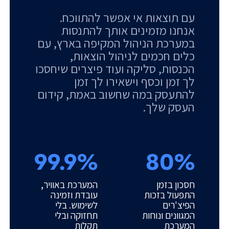
עם תוצאות אי אפשר להתווכח.
אנחנו מזמינים אותך להתנסות
במערכת הניהול המקיפה בארץ, עם
כלים חכמים לניהול הוצאות,
הכנסות, סליקה ועוד פיצרים שיחסכו
לך זמן וכסף וישאירו לך זמן
להתעסק במה שחשוב באמת, קידום
העסק שלך.
99.9%
80%
חסכון בזמן
המערכת באוויר,
התפעול בזכות
עובדת וזמינה
הפיצ'רים
לשימוש. בלי
המגוונים ונוחות
תחזוקה ובלי
המערכת
תקלות