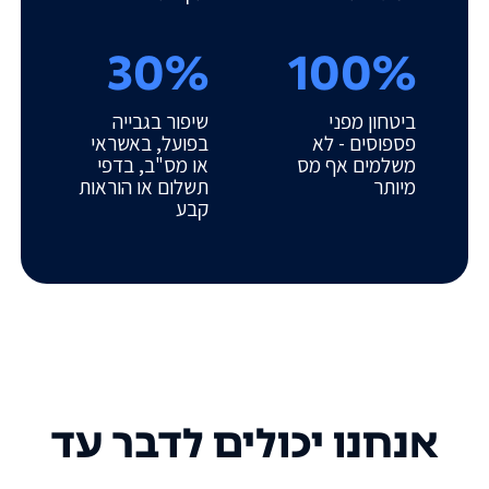
30%
100%
ביטחון מפני
שיפור בגבייה
פספוסים - לא
בפועל, באשראי
משלמים אף מס
או מס"ב, בדפי
מיותר
תשלום או הוראות
קבע
אנחנו יכולים לדבר עד