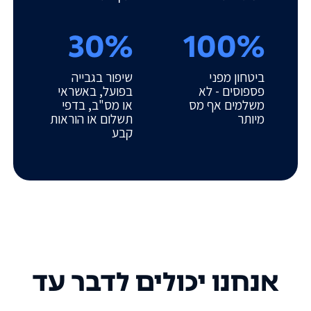
30%
100%
ביטחון מפני
שיפור בגבייה
פספוסים - לא
בפועל, באשראי
משלמים אף מס
או מס"ב, בדפי
מיותר
תשלום או הוראות
קבע
אנחנו יכולים לדבר עד