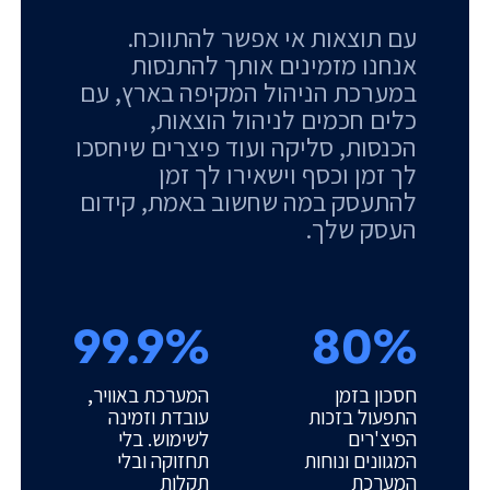
עם תוצאות אי אפשר להתווכח.
אנחנו מזמינים אותך להתנסות
במערכת הניהול המקיפה בארץ, עם
כלים חכמים לניהול הוצאות,
הכנסות, סליקה ועוד פיצרים שיחסכו
לך זמן וכסף וישאירו לך זמן
להתעסק במה שחשוב באמת, קידום
העסק שלך.
99.9%
80%
חסכון בזמן
המערכת באוויר,
התפעול בזכות
עובדת וזמינה
הפיצ'רים
לשימוש. בלי
המגוונים ונוחות
תחזוקה ובלי
המערכת
תקלות