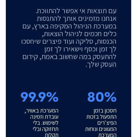
עם תוצאות אי אפשר להתווכח.
אנחנו מזמינים אותך להתנסות
במערכת הניהול המקיפה בארץ, עם
כלים חכמים לניהול הוצאות,
הכנסות, סליקה ועוד פיצרים שיחסכו
לך זמן וכסף וישאירו לך זמן
להתעסק במה שחשוב באמת, קידום
העסק שלך.
99.9%
80%
חסכון בזמן
המערכת באוויר,
התפעול בזכות
עובדת וזמינה
הפיצ'רים
לשימוש. בלי
המגוונים ונוחות
תחזוקה ובלי
המערכת
תקלות