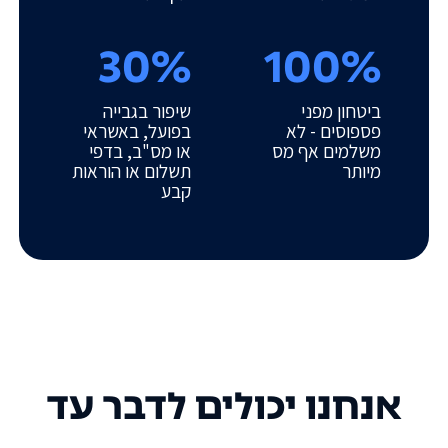
30%
100%
ביטחון מפני
שיפור בגבייה
פספוסים - לא
בפועל, באשראי
משלמים אף מס
או מס"ב, בדפי
מיותר
תשלום או הוראות
קבע
אנחנו יכולים לדבר עד